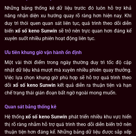
Những bảng thống kê dữ liệu trước đó luôn hỗ trợ khả
năng nhận diện xu hướng quay rõ ràng hơn hiện nay. Khi
duy trì thói quen quan sát liên tục, quá trình theo dõi diễn
biến
xổ số keno Sunwin
sẽ trở nên trực quan hơn đáng kể
xuyên suốt nhiều phiên hoạt động liên tục.
Ưu tiên khung giờ vận hành ổn định
Một vài thời điểm trong ngày thường duy trì tốc độ cập
nhật dữ liệu khá mượt mà xuyên nhiều phiên quay thưởng.
Việc lựa chọn khung giờ phù hợp sẽ hỗ trợ quá trình theo
dõi
xổ số keno Sunwin
kết quả diễn ra thuận tiện và hạn
chế trạng thái gián đoạn bất ngờ ngoài mong muốn.
Quan sát bảng thống kê
Hệ thống
xổ số keno Sunwin
phát triển nhiều khu vực hiển
thị rõ ràng nhằm hỗ trợ quá trình theo dõi diễn biến trở nên
thuận tiện hơn đáng kể. Những bảng dữ liệu được sắp xếp