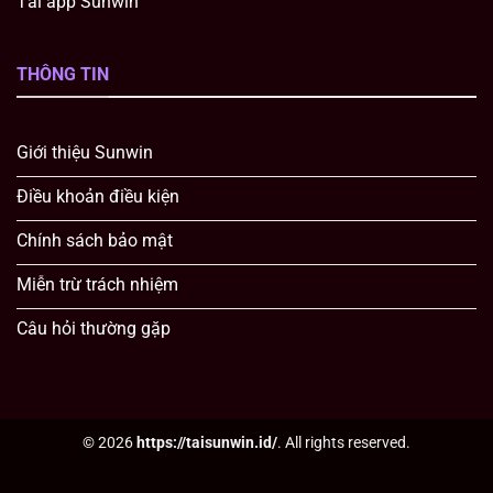
Tải app Sunwin
THÔNG TIN
Giới thiệu Sunwin
Điều khoản điều kiện
Chính sách bảo mật
Miễn trừ trách nhiệm
Câu hỏi thường gặp
©
2026
https://taisunwin.id/
. All rights reserved.