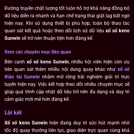
Đường truyền chất lượng tốt luôn hỗ trợ khả năng đồng bộ
dữ liệu diễn ra nhanh và hạn chế trạng thái giật lag bất ngờ
hiện nay. Khi sử dụng thiết bị phù hợp, toàn bộ thao tác
quan sát kết quả hoặc theo dõi lịch sử dữ liệu
xổ số keno
Sunwin
sẽ trở nên thuận tiện hơn đáng kể.
Xem các chuyên mục liên quan
Bên cạnh
xổ số keno Sunwin
, nhiều hội viên hiện còn ưu
tiên quan sát thêm nhiều nội dung quay khác như
xổ số
thần tài Sunwin
nhằm mở rộng trải nghiệm giải trí trực
tuyến hiện nay. Việc kết hợp theo dõi nhiều chuyên mục sẽ
giúp quá trình cập nhật dữ liệu trở nên đa dạng và duy trì
cảm giác mới mẻ hơn đáng kể.
Lời kết
Xổ số keno Sunwin
hiện đang duy trì sức hút mạnh nhờ
tốc độ quay thưởng liên tục, giao diện trực quan cùng khả