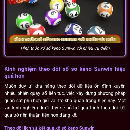
Hình thức xổ số keno Sunwin với nhiều ưu điểm
Kinh nghiệm theo dõi xổ số keno Sunwin hiệu
quả hơn
Muốn duy trì khả năng theo dõi dữ liệu ổn định xuyên
nhiều phiên quay số liên tục, việc xây dựng phương pháp
quan sát phù hợp giữ vai trò khá quan trọng hiện nay. Một
vài kinh nghiệm dưới đây sẽ hỗ trợ quá trình theo dõi kết
quả trở nên thuận tiện hơn đáng kể.
Theo dõi lịch sử kết quả xổ số keno Sunwin