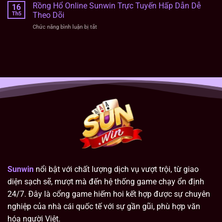
Live
Rồng Hổ Online Sunwin Trực Tuyến Hấp Dẫn Dễ
Trực
16
Sunwin
Tuyến
Th5
Theo Dõi
Cùng
Hấp
Chức năng bình luận bị tắt
ở
Trải
Dẫn
Rồng
Nghiệm
Hổ
Chia
Online
Bài
Sunwin
Trực
Trực
Tuyến
Tuyến
Hấp
Dẫn
Dễ
Theo
Dõi
Sunwin
nổi bật với chất lượng dịch vụ vượt trội, từ giao
diện sạch sẽ, mượt mà đến hệ thống game chạy ổn định
24/7. Đây là cổng game hiếm hoi kết hợp được sự chuyên
nghiệp của nhà cái quốc tế với sự gần gũi, phù hợp văn
hóa người Việt.