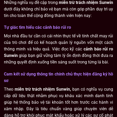
Những nghĩa vụ đề cập trong
miễn trừ trách nhiệm Sunwin
dưới đây không chỉ bảo vệ bạn mà còn góp phần duy trì uy
tín cho toàn thể cộng đồng thành viên hiện nay:
Tự giác tìm hiểu các cảnh báo rủi ro
Mọi nhà đầu tư cần có cái nhìn thực tế về tính chất may rủi
của trò chơi để có kế hoạch quản lý nguồn vốn một cách
thông minh và hiệu quả. Việc đọc kỹ các
cảnh báo rủi ro
Sunwin
giúp bạn giữ vững tâm lý ổn định đồng thời đưa ra
những quyết định xuống tiền sáng suốt trong từng lá bài.
Cam kết sử dụng thông tin chính chủ thực hiện đăng ký hồ
sơ
Theo
miễn trừ trách nhiệm Sunwin,
bạn có nghĩa vụ cung
cấp dữ liệu thật nhằm phục vụ khâu xác minh danh tính
giúp hệ thống bảo vệ tài khoản tốt hơn trước các hành vi
xâm nhập. Đây là tiêu chuẩn vàng giúp chuyên viên dễ
dàng hỗ trợ khôi phục mật khẩu hoặc xử lý các sự cố phát