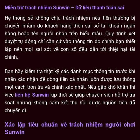
Miễn trừ trách nhiệm Sunwin –
Dữ liệu thanh toán sai
Hệ thống sẽ không chịu trách nhiệm nếu tiền thưởng bị
chuyển nhầm do khách hàng điền sai số tài khoản ngân
hàng hoặc tên người nhận trên biểu mẫu. Quy trình xét
duyệt tự động chỉ căn cứ vào thông tin do chính bạn thiết
lập nên mọi sai sót về con số đều dẫn tới thiệt hại tài
chính.
Bạn hãy kiểm tra thật kỹ các danh mục thông tin trước khi
nhấn xác nhận để dòng tiền cá nhân luôn được lưu thông
một cách trơn tru và chính xác nhất. Nếu gặp khó khăn thì
việc
liên hệ Sunwin
kịp thời sẽ giúp chuyên viên hỗ trợ tra
soát nhưng không cam kết thu hồi được nguồn tiền đã
chuyển đi.
Xác lập tiêu chuẩn về trách nhiệm người chơi
Sunwin