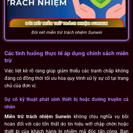
Đôi nét miễn trừ trách nhiệm Sunwin
Các tình huống thực tế áp dụng chính sách miễn
trừ
Việc liệt kê rõ ràng giúp giảm thiểu các tranh chấp không
đáng có đồng thời tối ưu hóa quy trình xử lý sự cố tại trang
chủ của đơn vị:
Sự cố kỹ thuật phát sinh thiết bị hoặc đường truyền cá
nhân
Miễn trừ trách nhiệm Sunwin
không chịu nghĩa vụ bồi
hoàn đối với các tổn thất do tín hiệu wifi chập chờn hoặc
thiết bị của khách hàng bị nhiễm mã độc tấn công. Bạn