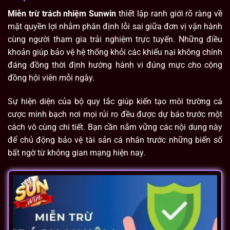
Miễn trừ trách nhiệm Sunwin
thiết lập ranh giới rõ ràng về
mặt quyền lợi nhằm phân định lỗi sai giữa đơn vị vận hành
cùng người tham gia trải nghiệm trực tuyến. Những điều
khoản giúp bảo vệ hệ thống khỏi các khiếu nại không chính
đáng đồng thời định hướng hành vi đúng mực cho cộng
đồng hội viên mỗi ngày.
Sự hiện diện của bộ quy tắc giúp kiến tạo môi trường cá
cược minh bạch nơi mọi rủi ro đều được dự báo trước một
cách vô cùng chi tiết. Bạn cần nắm vững các nội dung này
để chủ động bảo vệ tài sản cá nhân trước những biến số
bất ngờ từ không gian mạng hiện nay.