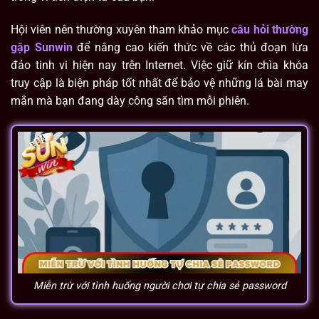
Hội viên nên thường xuyên tham khảo mục
câu hỏi thường
gặp Sunwin
để nâng cao kiến thức về các thủ đoạn lừa
đảo tinh vi hiện nay trên Internet. Việc giữ kín chìa khóa
truy cập là biện pháp tốt nhất để bảo vệ những lá bài may
mắn mà bạn đang dày công săn tìm mỗi phiên.
Miễn trừ với tình huống người chơi tự chia sẻ password