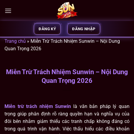
Bỏ
qua
nội
dung
ĐĂNG KÝ
ĐĂNG NHẬP
Trang chủ
»
Miễn Trừ Trách Nhiệm Sunwin – Nội Dung
Quan Trọng 2026
Miễn Trừ Trách Nhiệm Sunwin – Nội Dung
Quan Trọng 2026
Miễn trừ trách nhiệm Sunwin
là văn bản pháp lý quan
trọng giúp phân định rõ ràng quyền hạn và nghĩa vụ của
đôi bên nhằm giảm thiểu các tranh chấp không đáng có
trong quá trình vận hành. Việc thấu hiểu các điều khoản