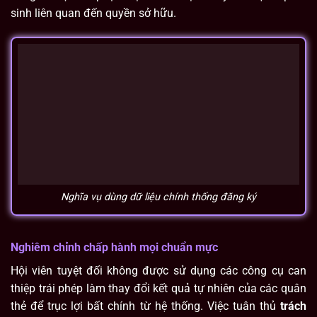
sinh liên quan đến quyền sở hữu.
Nghĩa vụ dùng dữ liệu chính thống đăng ký
Nghiêm chỉnh chấp hành mọi chuẩn mực
Hội viên tuyệt đối không được sử dụng các công cụ can
thiệp trái phép làm thay đổi kết quả tự nhiên của các quân
thẻ để trục lợi bất chính từ hệ thống. Việc tuân thủ
trách