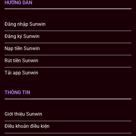
HƯỚNG DẪN
Đăng nhập Sunwin
Đăng ký Sunwin
Nạp tiền Sunwin
Rút tiền Sunwin
Tải app Sunwin
THÔNG TIN
Giới thiệu Sunwin
Điều khoản điều kiện