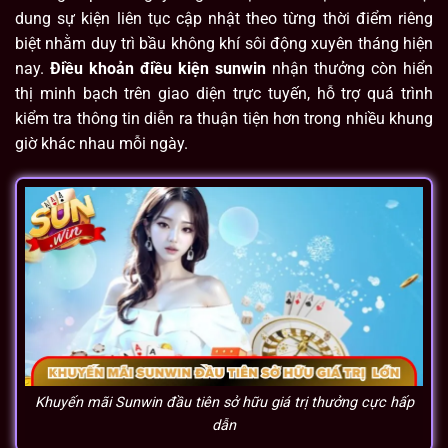
dung sự kiện liên tục cập nhật theo từng thời điểm riêng
biệt nhằm duy trì bầu không khí sôi động xuyên tháng hiện
nay.
Điều khoản điều kiện
sunwin
nhận thưởng còn hiển
thị minh bạch trên giao diện trực tuyến, hỗ trợ quá trình
kiểm tra thông tin diễn ra thuận tiện hơn trong nhiều khung
giờ khác nhau mỗi ngày.
Khuyến mãi Sunwin đầu tiên sở hữu giá trị thưởng cực hấp
dẫn