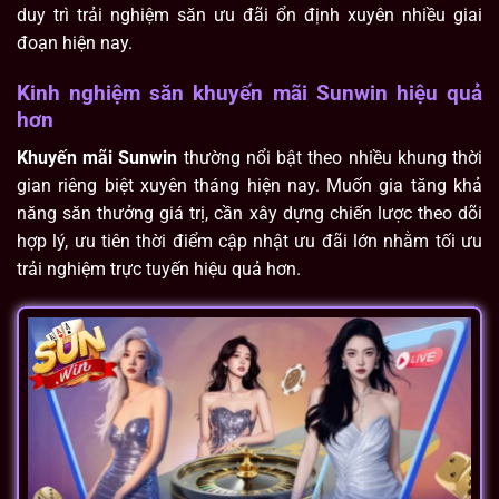
duy trì trải nghiệm săn ưu đãi ổn định xuyên nhiều giai
đoạn hiện nay.
Kinh nghiệm săn khuyến mãi Sunwin hiệu quả
hơn
Khuyến mãi Sunwin
thường nổi bật theo nhiều khung thời
gian riêng biệt xuyên tháng hiện nay. Muốn gia tăng khả
năng săn thưởng giá trị, cần xây dựng chiến lược theo dõi
hợp lý, ưu tiên thời điểm cập nhật ưu đãi lớn nhằm tối ưu
trải nghiệm trực tuyến hiệu quả hơn.