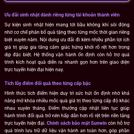
Ưu đãi sinh nhật dành riêng từng tài khoản thành viên
Sự kiện sinh nhật hiện mang tới bầu không khí sôi động
nhờ cơ chế phân bổ quà tặng theo từng mốc thời gian riêng
biệt xuyên năm. Nội dung ưu đãi đi kèm nhiều phần lợi ích
giá trị giúp gia tăng cảm giác hứng khởi rõ rệt hơn trong
dịp đặc biệt. Hệ thống vận hành ổn định còn hỗ trợ quá
trình kích hoạt quà diễn ra nhanh gọn hơn trên giao diện
trực tuyến hiện đại hiện nay.
Tích lũy điểm đổi quà theo từng cấp bậc
Hình thức tích điểm hiện duy trì sức hút ổn định nhờ khả
năng mở khóa nhiều mốc quà giá trị theo từng cấp độ khác
nhau xuyên tháng. Điểm thưởng cập nhật liên tục giúp
hành trình đổi quà trở nên hấp dẫn hơn rõ rệt trên nền tảng
trực tuyến hiện đại.
Chính sách bảo mật Sunwin
còn hỗ trợ
quá trình lưu trữ dữ liệu vận hành an toàn hơn, góp phần