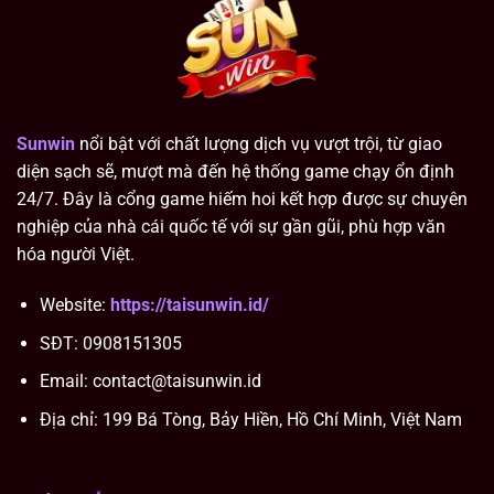
Sunwin
nổi bật với chất lượng dịch vụ vượt trội, từ giao
diện sạch sẽ, mượt mà đến hệ thống game chạy ổn định
24/7. Đây là cổng game hiếm hoi kết hợp được sự chuyên
nghiệp của nhà cái quốc tế với sự gần gũi, phù hợp văn
hóa người Việt.
Website:
https://taisunwin.id/
SĐT: 0908151305
Email:
contact@taisunwin.id
Địa chỉ: 199 Bá Tòng, Bảy Hiền, Hồ Chí Minh, Việt Nam