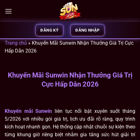
Bỏ
qua
nội
dung
ĐĂNG KÝ
ĐĂNG NHẬP
Trang chủ
»
Khuyến Mãi Sunwin Nhận Thưởng Giá Trị Cực
Hấp Dẫn 2026
Khuyến Mãi Sunwin Nhận Thưởng Giá Trị
Cực Hấp Dẫn 2026
Khuyến mãi Sunwin
liên tục nổi bật xuyên suốt tháng
5/2026 với nhiều gói giá trị, lịch ưu đãi rõ ràng, quy trình
kích hoạt nhanh gọn. Hệ thống cập nhật chuỗi sự kiện theo
từng khung giờ riêng biệt nhằm gia tăng sức hút giải trí