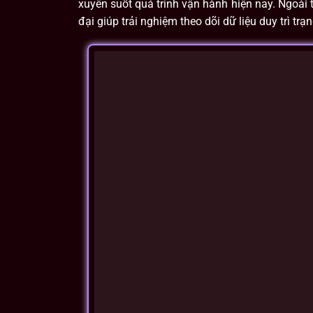
xuyên suốt quá trình vận hành hiện nay. Ngoài 
đại giúp trải nghiệm theo dõi dữ liệu duy trì t