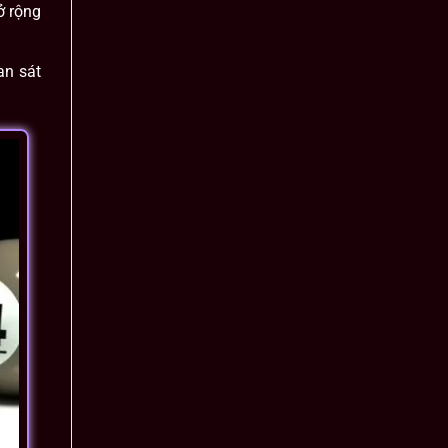
 rộng
an sát