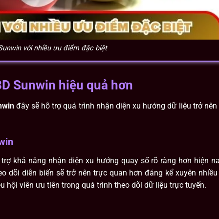
Sunwin với nhiều ưu điểm đặc biệt
3D Sunwin hiệu quả hơn
unwin
đây sẽ hỗ trợ quá trình nhận diện xu hướng dữ liệu trở nên
win
 trợ khả năng nhận diện xu hướng quay số rõ ràng hơn hiện na
theo dõi diễn biến sẽ trở nên trực quan hơn đáng kể xuyên nhiều
 hội viên ưu tiên trong quá trình theo dõi dữ liệu trực tuyến.