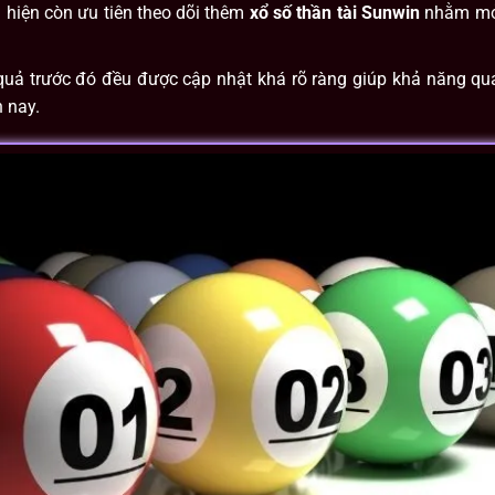
 hiện còn ưu tiên theo dõi thêm
xổ số thần tài Sunwin
nhằm mở
ết quả trước đó đều được cập nhật khá rõ ràng giúp khả năng qu
 nay.