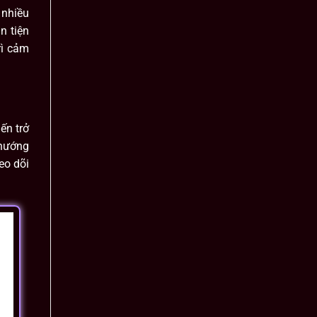
nhiều
n tiện
rì cảm
ến trở
 hướng
eo dõi