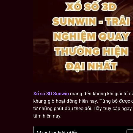
Xổ số 3D Sunwin
mang đến không khí giải trí đầ
khung giờ hoạt động hiện nay. Từng bộ được c
từ những phút đầu theo dõi. Hãy truy cập nga
tâm hiện nay.