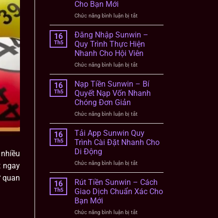
Cho Bạn Mới
Chức năng bình luận bị tắt
ở
Đăng
Ký
Đăng Nhập Sunwin –
16
Sunwin
Th5
Quy Trình Thực Hiện
–
Nhanh Cho Hội Viên
Quy
Chức năng bình luận bị tắt
ở
Trình
Đăng
Chính
Nhập
Thức
Nạp Tiền Sunwin – Bí
16
Sunwin
Dành
Th5
Quyết Nạp Vốn Nhanh
–
Cho
Chóng Đơn Giản
Quy
Bạn
Chức năng bình luận bị tắt
ở
Trình
Mới
Nạp
Thực
Tiền
Hiện
Tải App Sunwin Quy
16
Sunwin
Nhanh
Th5
Trình Cài Đặt Nhanh Cho
–
Cho
Di Động
 nhiều
Bí
Hội
Chức năng bình luận bị tắt
ở
Quyết
t ngay
Viên
Tải
Nạp
ự quan
App
Vốn
Rút Tiền Sunwin – Cách
16
Sunwin
Nhanh
Th5
Giao Dịch Chuẩn Xác Cho
Quy
Chóng
Bạn Mới
Trình
Đơn
Chức năng bình luận bị tắt
ở
Cài
Giản