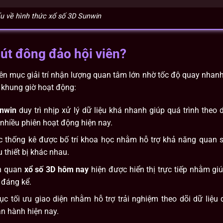
u về hình thức xổ số 3D Sunwin
hút đông đảo hội viên?
ên mục giải trí nhận lượng quan tâm lớn nhờ tốc độ quay nhan
u khung giờ hoạt động:
unwin
duy trì nhịp xử lý dữ liệu khá nhanh giúp quá trình theo d
nhiều phiên hoạt động hiện nay.
ực thống kê được bố trí khoa học nhằm hỗ trợ khả năng quan s
 thiết bị khác nhau.
ên quan
xổ số 3D hôm nay
hiện được hiển thị trực tiếp nhằm gi
 đáng kể.
tục tối ưu giao diện nhằm hỗ trợ trải nghiệm theo dõi dữ liệu d
ận hành hiện nay.