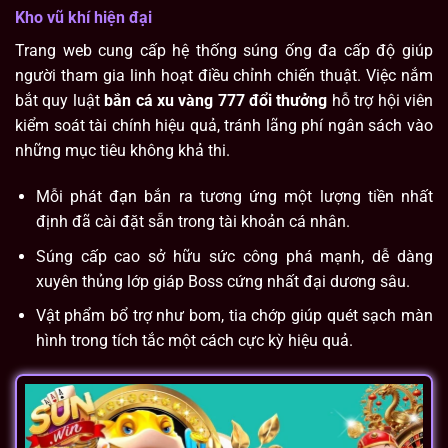
Kho vũ khí hiện đại
Trang web cung cấp hệ thống súng ống đa cấp độ giúp
người tham gia linh hoạt điều chỉnh chiến thuật. Việc nắm
bắt quy luật
bắn cá xu vàng 777 đổi thưởng
hỗ trợ hội viên
kiểm soát tài chính hiệu quả, tránh lãng phí ngân sách vào
những mục tiêu không khả thi.
Mỗi phát đạn bắn ra tương ứng một lượng tiền nhất
định đã cài đặt sẵn trong tài khoản cá nhân.
Súng cấp cao sở hữu sức công phá mạnh, dễ dàng
xuyên thủng lớp giáp Boss cứng nhất đại dương sâu.
Vật phẩm bổ trợ như bom, tia chớp giúp quét sạch màn
hình trong tích tắc một cách cực kỳ hiệu quả.