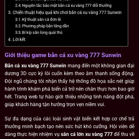
Nguyên tắc bảo mật bắn cá xu vàng 777 đổi thưởng
Chiến thuật hiệu quả khi chơi bắn cá xu vàng 777 Sunwin
Kỹ thuật săn cá đơn lẻ
Phương pháp bắn tăng dần
Bí kíp săn lùng quái thú
Lời kết
Giới thiệu game bắn cá xu vàng 777 Sunwin
Bắn cá xu vàng 777 Sunwin
mang đến một không gian đại
dương 3D cực kỳ lôi cuốn kèm theo âm thanh sống động.
Đội ngũ chúng tôi nhận thấy hệ thống đồ họa sắc nét giúp
hành trình khám phá biển cả trở nên chân thực hơn bao giờ
hết. Trang web tự hào giới thiệu những tính năng đột phá,
giúp khách hàng tận hưởng trọn vẹn niềm vui.
Sự đa dạng của các loài sinh vật biển kết hợp cơ chế trả
thưởng minh bạch tạo nên sức hút khó cưỡng. Hội viên dễ
dàng thực hiện nhiệm vụ
săn cá lớn xu vàng 777
để thu về