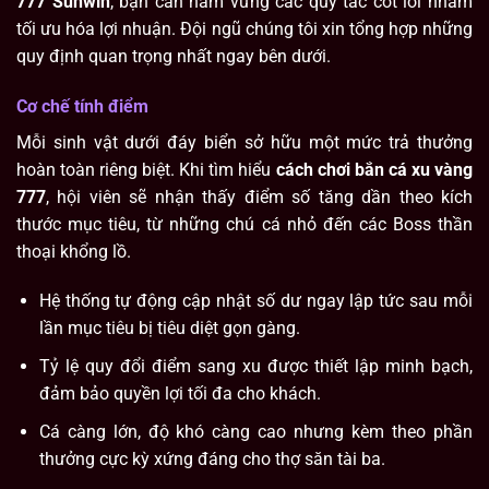
777 Sunwin
, bạn cần nắm vững các quy tắc cốt lõi nhằm
tối ưu hóa lợi nhuận. Đội ngũ chúng tôi xin tổng hợp những
quy định quan trọng nhất ngay bên dưới.
Cơ chế tính điểm
Mỗi sinh vật dưới đáy biển sở hữu một mức trả thưởng
hoàn toàn riêng biệt. Khi tìm hiểu
cách chơi bắn cá xu vàng
777
, hội viên sẽ nhận thấy điểm số tăng dần theo kích
thước mục tiêu, từ những chú cá nhỏ đến các Boss thần
thoại khổng lồ.
Hệ thống tự động cập nhật số dư ngay lập tức sau mỗi
lần mục tiêu bị tiêu diệt gọn gàng.
Tỷ lệ quy đổi điểm sang xu được thiết lập minh bạch,
đảm bảo quyền lợi tối đa cho khách.
Cá càng lớn, độ khó càng cao nhưng kèm theo phần
thưởng cực kỳ xứng đáng cho thợ săn tài ba.