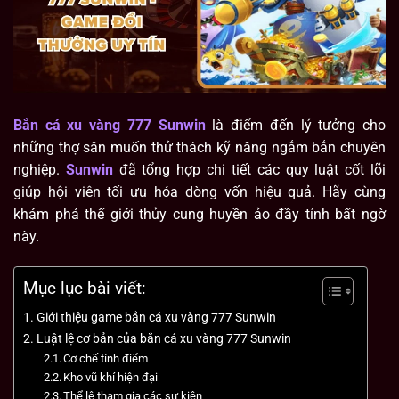
Bắn cá xu vàng 777 Sunwin
là điểm đến lý tưởng cho
những thợ săn muốn thử thách kỹ năng ngắm bắn chuyên
nghiệp.
Sunwin
đã tổng hợp chi tiết các quy luật cốt lõi
giúp hội viên tối ưu hóa dòng vốn hiệu quả. Hãy cùng
khám phá thế giới thủy cung huyền ảo đầy tính bất ngờ
này.
Mục lục bài viết:
Giới thiệu game bắn cá xu vàng 777 Sunwin
Luật lệ cơ bản của bắn cá xu vàng 777 Sunwin
Cơ chế tính điểm
Kho vũ khí hiện đại
Thể lệ tham gia các sự kiện