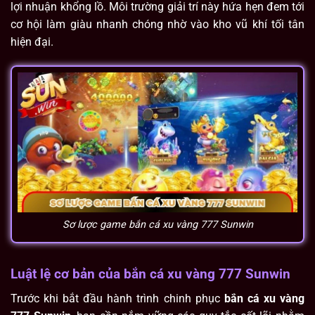
lợi nhuận khổng lồ. Môi trường giải trí này hứa hẹn đem tới
cơ hội làm giàu nhanh chóng nhờ vào kho vũ khí tối tân
hiện đại.
Sơ lược game bắn cá xu vàng 777 Sunwin
Luật lệ cơ bản của bắn cá xu vàng 777 Sunwin
Trước khi bắt đầu hành trình chinh phục
bắn cá xu vàng