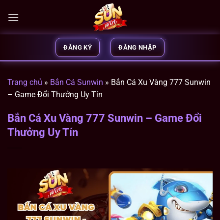
Bỏ
qua
nội
dung
ĐĂNG KÝ
ĐĂNG NHẬP
Trang chủ
»
Bắn Cá Sunwin
»
Bắn Cá Xu Vàng 777 Sunwin
– Game Đổi Thưởng Uy Tín
Bắn Cá Xu Vàng 777 Sunwin – Game Đổi
Thưởng Uy Tín