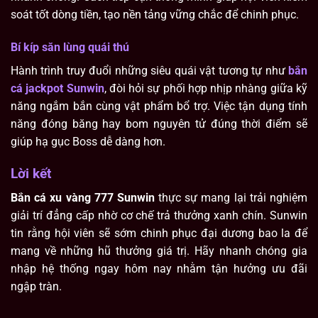
soát tốt dòng tiền, tạo nền tảng vững chắc để chinh phục.
Bí kíp săn lùng quái thú
Hành trình truy đuổi những siêu quái vật tương tự như
bắn
cá jackpot Sunwin
, đòi hỏi sự phối hợp nhịp nhàng giữa kỹ
năng ngắm bắn cùng vật phẩm bổ trợ. Việc tận dụng tính
năng đóng băng hay bom nguyên tử đúng thời điểm sẽ
giúp hạ gục Boss dễ dàng hơn.
Lời kết
Bắn cá xu vàng 777 Sunwin
thực sự mang lại trải nghiệm
giải trí đẳng cấp nhờ cơ chế trả thưởng xanh chín. Sunwin
tin rằng hội viên sẽ sớm chinh phục đại dương bao la để
mang về những hũ thưởng giá trị. Hãy nhanh chóng gia
nhập hệ thống ngay hôm nay nhằm tận hưởng ưu đãi
ngập tràn.